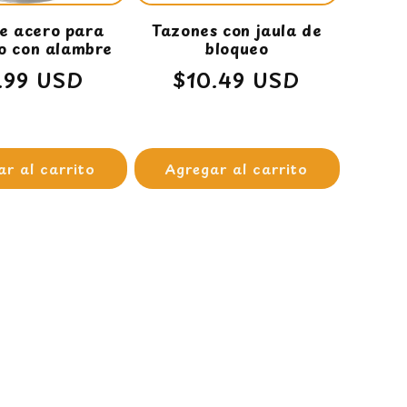
e acero para
Tazones con jaula de
ro con alambre
bloqueo
cio
1.99 USD
Precio
$10.49 USD
itual
habitual
ar al carrito
Agregar al carrito