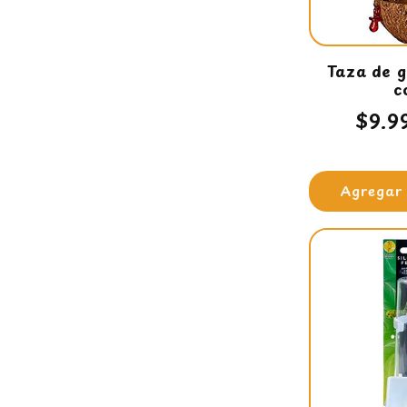
Taza de g
c
Prec
$9.9
habi
Agregar 