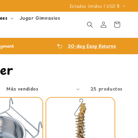
P
Estados Unidos | USD $
a
ees
Jugar Gimnasios
Iniciar
í
Carrito
sesión
s
/
ayment
30-day Easy
Returns
r
e
er
g
i
ó
:
25 productos
n