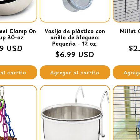
teel Clamp On
Vasija de plástico con
Millet 
up 30-oz
anillo de bloqueo:
Pequeña - 12 oz.
io
99 USD
Pr
$2
Precio
$6.99 USD
ual
ha
habitual
al carrito
Agregar al carrito
Agreg