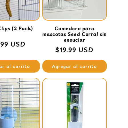
Clips (2 Pack)
Comedero para
mascotas Seed Corral sin
ensuciar
ecio
.99 USD
Precio
$19.99 USD
bitual
habitual
ar al carrito
Agregar al carrito