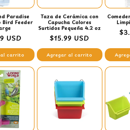
nd Paradise
Taza de Cerámica con
Comedero
lo Bird Feeder
Capucha Colores
Limpi
Large
Surtidos Pequeña 4.2 oz
Pr
$3
io
99 USD
Precio
$15.99 USD
ha
ual
habitual
al carrito
Agregar al carrito
Agreg