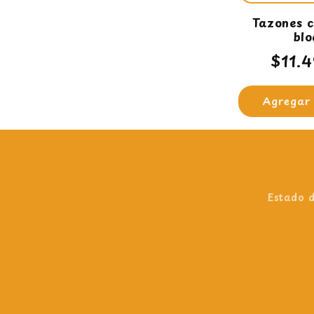
Tazones c
bl
Prec
$11.
habi
Agregar 
Estado d