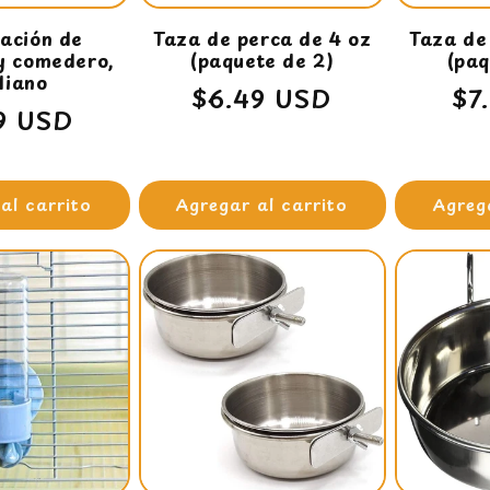
ación de
Taza de perca de 4 oz
Taza de
y comedero,
(paquete de 2)
(paq
iano
Precio
$6.49 USD
Pr
$7
io
9 USD
habitual
ha
tual
al carrito
Agregar al carrito
Agreg