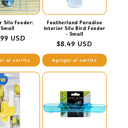
r Silo Feeder:
Featherland Paradise
Small
Interior Silo Bird Feeder
- Small
ecio
.99 USD
Precio
$8.49 USD
bitual
habitual
ar al carrito
Agregar al carrito