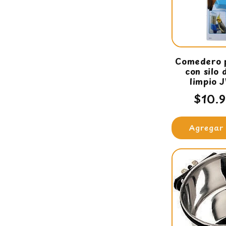
c
i
Comedero 
ó
con silo 
limpio 
n
Prec
$10.
habit
:
Agregar 