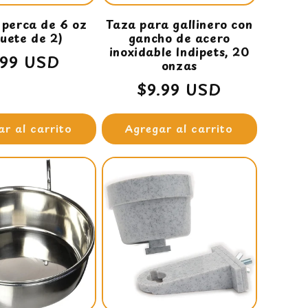
 perca de 6 oz
Taza para gallinero con
uete de 2)
gancho de acero
inoxidable Indipets, 20
ecio
.99 USD
onzas
bitual
Precio
$9.99 USD
habitual
ar al carrito
Agregar al carrito