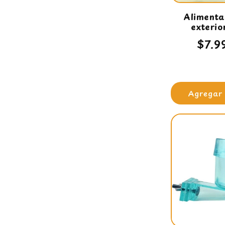
Alimenta
exterio
Prec
$7.9
habi
Agregar 