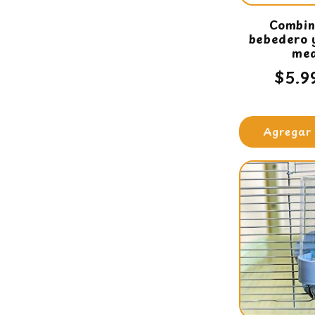
Combin
bebedero 
med
Prec
$5.9
habi
Agregar 