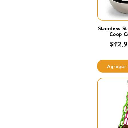
Stainless S
Coop C
Prec
$12.
habit
Agregar 