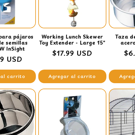
para pájaros
Working Lunch Skewer
Taza de
de semillas
Toy Extender - Large 15"
acero
JW InSight
Precio
$17.99 USD
Pr
$6
io
99 USD
habitual
ha
ual
al carrito
Agregar al carrito
Agreg