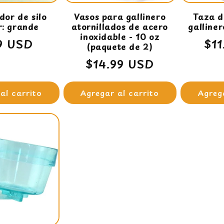
dor de silo
Vasos para gallinero
Taza d
r: grande
atornillados de acero
galline
inoxidable - 10 oz
io
9 USD
Pre
$1
(paquete de 2)
tual
hab
Precio
$14.99 USD
habitual
al carrito
Agregar al carrito
Agreg