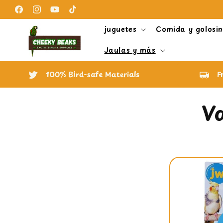
Ir
directamente
Facebook
Instagram
YouTube
TikTok
al contenido
juguetes
Comida y golosi
Jaulas y más
100% Bird-safe Materials
F
C
V
o
l
e
c