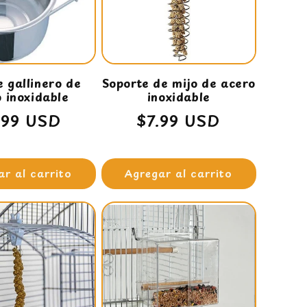
 gallinero de
Soporte de mijo de acero
 inoxidable
inoxidable
ecio
.99 USD
Precio
$7.99 USD
bitual
habitual
ar al carrito
Agregar al carrito