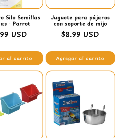
 Silo Semillas
Juguete para pájaros
as - Parrot
con soporte de mijo
ecio
.99 USD
Precio
$8.99 USD
bitual
habitual
ar al carrito
Agregar al carrito