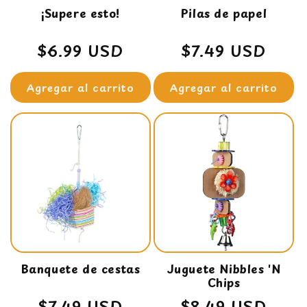
¡Supere esto!
Pilas de papel
Precio
$6.99 USD
Precio
$7.49 USD
habitual
habitual
Agregar al carrito
Agregar al carrito
Banquete de cestas
Juguete Nibbles 'N
Chips
Precio
$7.49 USD
Precio
$8.49 USD