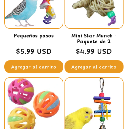
Pequeños pasos
Mini Star Munch -
Paquete de 2
Precio
$5.99 USD
Precio
$4.99 USD
habitual
habitual
Agregar al carrito
Agregar al carrito