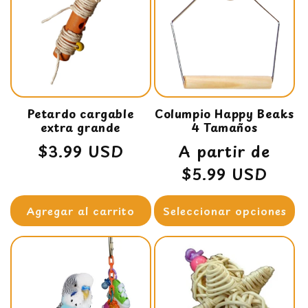
Petardo cargable
Columpio Happy Beaks
extra grande
4 Tamaños
Precio
$3.99 USD
Precio
A partir de
habitual
habitual
$5.99 USD
Agregar al carrito
Seleccionar opciones