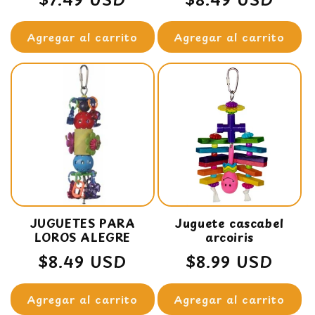
habitual
habitual
Agregar al carrito
Agregar al carrito
JUGUETES PARA
Juguete cascabel
LOROS ALEGRE
arcoiris
Precio
$8.49 USD
Precio
$8.99 USD
habitual
habitual
Agregar al carrito
Agregar al carrito