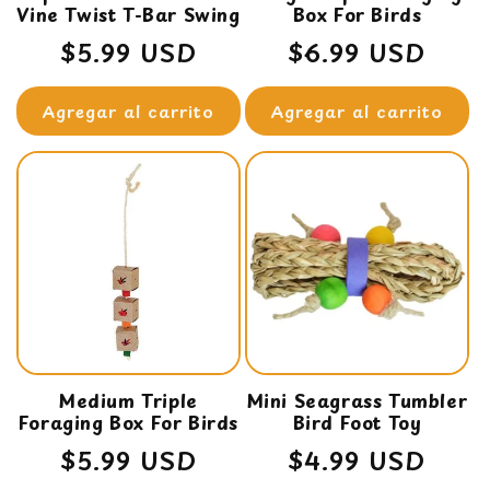
Vine Twist T-Bar Swing
Box For Birds
Precio
$5.99 USD
Precio
$6.99 USD
habitual
habitual
Agregar al carrito
Agregar al carrito
Medium Triple
Mini Seagrass Tumbler
Foraging Box For Birds
Bird Foot Toy
Precio
$5.99 USD
Precio
$4.99 USD