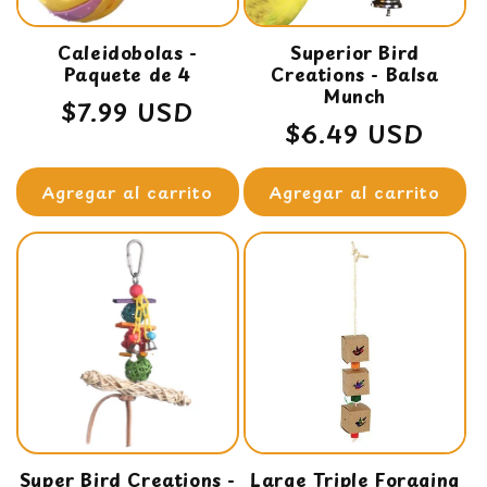
Caleidobolas -
Superior Bird
Paquete de 4
Creations - Balsa
Munch
Precio
$7.99 USD
Precio
$6.49 USD
habitual
habitual
Agregar al carrito
Agregar al carrito
Super Bird Creations -
Large Triple Foraging