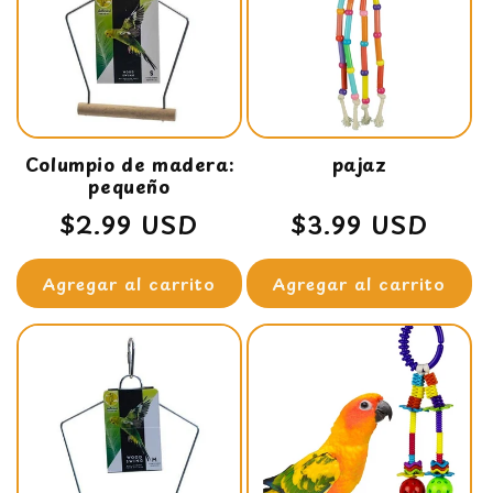
i
ó
n
:
Columpio de madera:
pajaz
pequeño
Precio
$2.99 USD
Precio
$3.99 USD
habitual
habitual
Agregar al carrito
Agregar al carrito