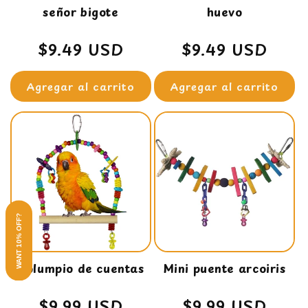
señor bigote
huevo
Precio
$9.49 USD
Precio
$9.49 USD
habitual
habitual
Agregar al carrito
Agregar al carrito
WANT 10% OFF?
Columpio de cuentas
Mini puente arcoiris
Precio
$9.99 USD
Precio
$9.99 USD