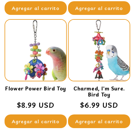
habitual
habitual
Agregar al carrito
Agregar al carrito
Flower Power Bird Toy
Charmed, I'm Sure.
Bird Toy
Precio
$8.99 USD
Precio
$6.99 USD
habitual
habitual
Agregar al carrito
Agregar al carrito