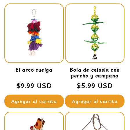
El arco cuelga
Bola de celosía con
percha y campana
Precio
$9.99 USD
Precio
$5.99 USD
habitual
habitual
Agregar al carrito
Agregar al carrito