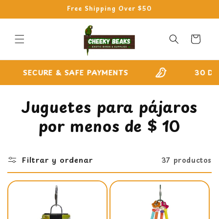
Ir
Free Shipping Over $50
directamente
al contenido
Carrito
ECURE & SAFE PAYMENTS
30 DAY EASY
C
Juguetes para pájaros
o
por menos de $ 10
l
e
Filtrar y ordenar
37 productos
c
c