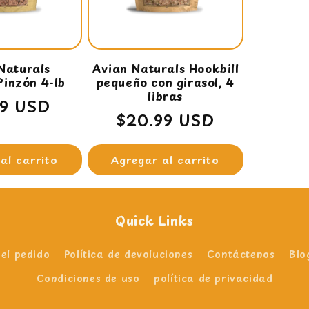
Naturals
Avian Naturals Hookbill
Pinzón 4-lb
pequeño con girasol, 4
libras
io
99 USD
Precio
$20.99 USD
ual
habitual
al carrito
Agregar al carrito
Quick Links
el pedido
Política de devoluciones
Contáctenos
Blo
Condiciones de uso
política de privacidad