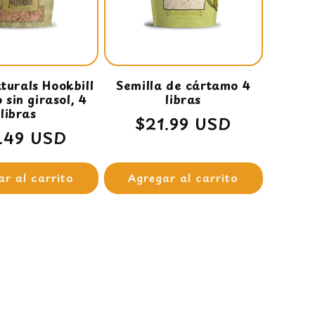
turals Hookbill
Semilla de cártamo 4
sin girasol, 4
libras
libras
Precio
$21.99 USD
cio
.49 USD
habitual
itual
ar al carrito
Agregar al carrito