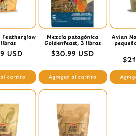
c
i
e Featherglow
Mezcla patagónica
Avian Na
ó
 libras
Goldenfeast, 3 libras
pequeño 
o
99 USD
Precio
$30.99 USD
n
Pre
$21
ual
habitual
hab
:
al carrito
Agregar al carrito
Agreg