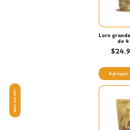
Loro grand
de 4
Preci
$24.
habit
Agregar 
WANT 10% OFF?