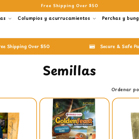
Free Shipping Over $50
nas
Columpios y acurrucamientos
Perchas y bung
ree Shipping Over $50
Secure & Safe P
C
Semillas
o
Ordenar po
l
e
c