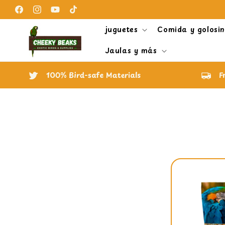
Ir
directamente
Facebook
Instagram
YouTube
TikTok
al contenido
juguetes
Comida y golosi
Jaulas y más
100% Bird-safe Materials
F