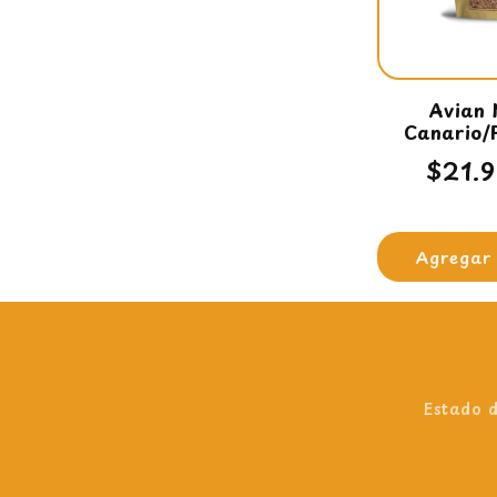
Avian 
Canario/
Prec
$21.
habit
Agregar 
Estado d