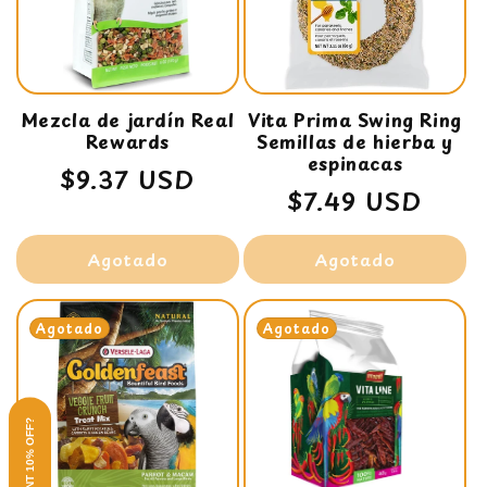
i
ó
n
Mezcla de jardín Real
:
Vita Prima Swing Ring
Rewards
Semillas de hierba y
espinacas
Precio
$9.37 USD
Precio
$7.49 USD
habitual
habitual
Agotado
Agotado
Agotado
Agotado
WANT 10% OFF?