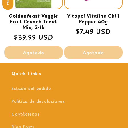
Goldenfeast Veggie
Vitapol Vitaline Chili
Fruit Crunch Treat
Pepper 40g
Mix, 2-lb
Precio
$7.49 USD
Precio
$39.99 USD
habitual
habitual
Agotado
Agotado
Quick Links
Estado del pedido
Política de devoluciones
Contáctenos
Blog Posts