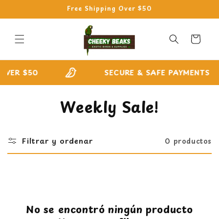
Ir
Free Shipping Over $50
directamente
al contenido
Carrito
OVER $50
SECURE & SAFE PAYMENTS
C
Weekly Sale!
o
l
Filtrar y ordenar
0 productos
e
c
c
No se encontró ningún producto