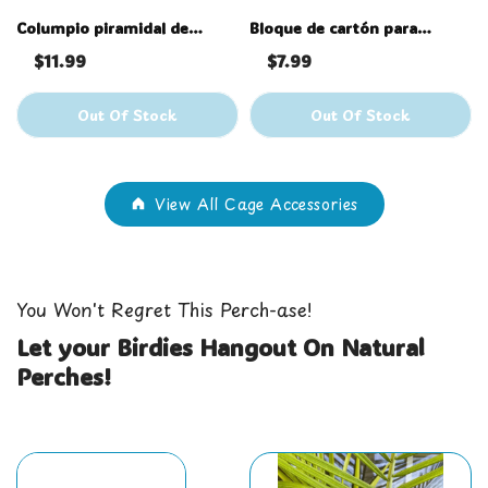
Columpio piramidal de
Bloque de cartón para
algodón: pequeño
golosinas Sm
$11.99
$7.99
Out Of Stock
Out Of Stock
View All Cage Accessories
You Won't Regret This Perch-ase!
Let your Birdies Hangout On Natural
Perches!