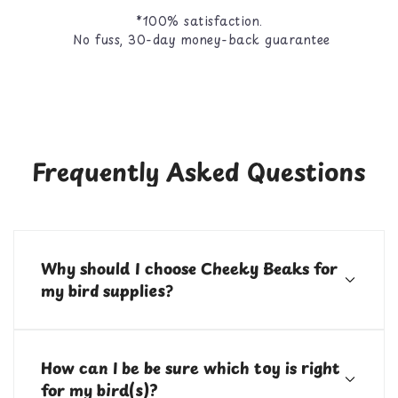
*100% satisfaction.
No fuss, 30-day money-back guarantee
Frequently Asked Questions
Why should I choose Cheeky Beaks for
my bird supplies?
Cheeky Beaks is your one stop shop for bird toys, food,
treats, and cage accessories! All of our items are
How can I be be sure which toy is right
curated by bird parents with over 10 years of
experience.
for my bird(s)?