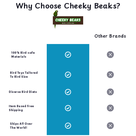
Why Choose Cheeky Beaks?
Other Brands
100% Bird-safe
Materials
Bird Toys Tailored
To Bird Size
Diverse Bird Diets
Item Based Free
Shipping
Ships All Over
The World!