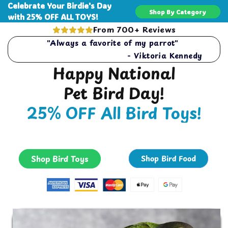
Ir
Celebrate Your Birdie's Day
directamente
Shop By Category
with 25% OFF ALL TOYS!
al contenido
From 700+ Reviews
"Always a favorite of my parrot"
- Viktoria Kennedy
Happy National
Pet Bird Day!
25% OFF All Bird Toys!
Shop Bird Toys
Shop Bird Food