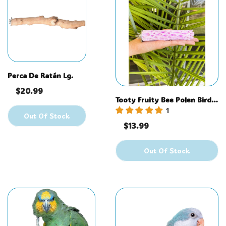
Perca De Ratán Lg.
$20.99
Tooty Fruity Bee Polen Bird
1
Perca - Pequeña
Out Of Stock
$13.99
Out Of Stock