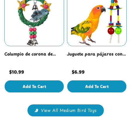
Columpio de corona de
Juguete para pájaros con
Navidad
cuentas puntiagudas
$10.99
$6.99
Add To Cart
Add To Cart
View All Medium Bird Toys