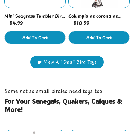
Mini Seagrass Tumbler Bird
Columpio de corona de
Foot Toy
$4.99
Navidad
$10.99
Add To Cart
Add To Cart
View All Small Bird Toys
Some not so small birdies need toys too!
For Your Senegals, Quakers, Caiques &
More!