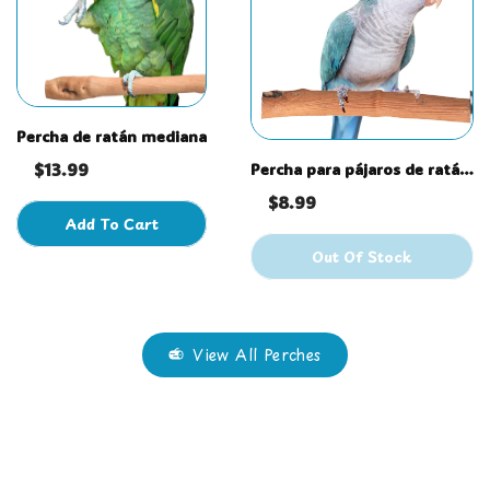
Percha de ratán mediana
$13.99
Percha para pájaros de ratán
pequeña
$8.99
Add To Cart
Out Of Stock
View All Perches