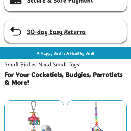
Secure & Safe Payment
30-day Easy
Returns
A Happy Bird Is A Healthy Bird!
Small Birdies Need Small Toys!
For Your Cockatiels, Budgies, Parrotlets
& More!