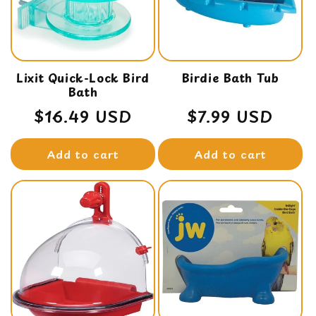
t
i
o
n
Lixit Quick-Lock Bird
Birdie Bath Tub
Bath
:
Regular
$16.49 USD
Regular
$7.99 USD
price
price
Add to cart
Add to cart