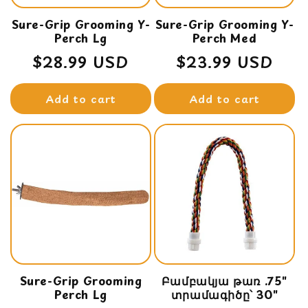
Sure-Grip Grooming Y-
Sure-Grip Grooming Y-
Perch Lg
Perch Med
Regular
$28.99 USD
Regular
$23.99 USD
price
price
Add to cart
Add to cart
Sure-Grip Grooming
Բամբակյա թառ .75"
Perch Lg
տրամագիծը՝ 30"