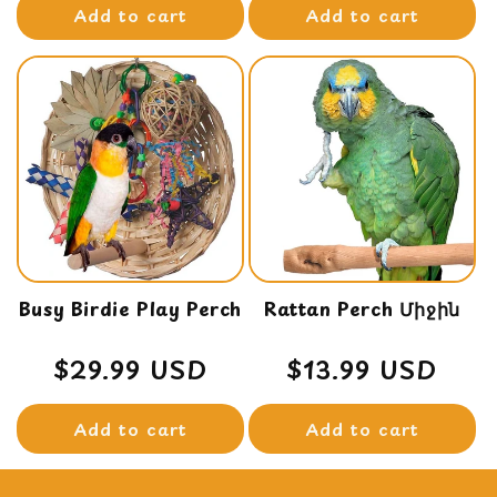
Add to cart
Add to cart
Busy Birdie Play Perch
Rattan Perch Միջին
Regular
$29.99 USD
Regular
$13.99 USD
price
price
Add to cart
Add to cart