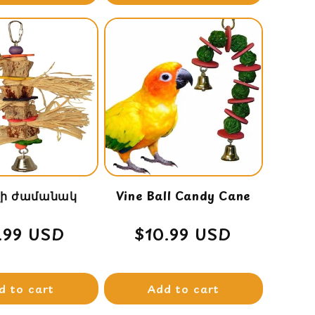
լի ժամանակ
Vine Ball Candy Cane
gular
1.99 USD
Regular
$10.99 USD
ce
price
d to cart
Add to cart