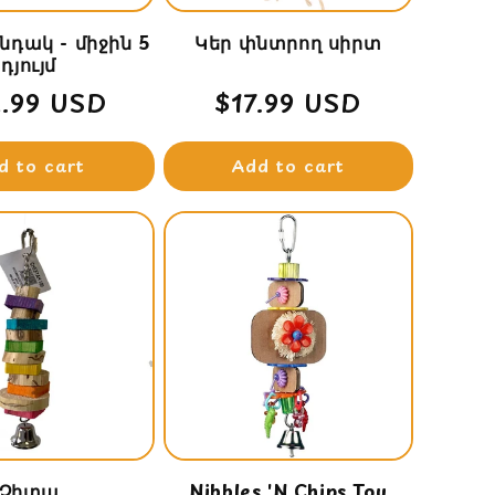
նդակ - միջին 5
Կեր փնտրող սիրտ
դյույմ
ular
.99 USD
Regular
$17.99 USD
ce
price
d to cart
Add to cart
Չիտա
Nibbles 'N Chips Toy