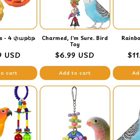
c
t
ls - 4 փաթեթ
Charmed, I'm Sure. Bird
Rainb
i
Toy
lar
9 USD
Regular
$6.99 USD
Re
$1
o
e
price
pri
n
to cart
Add to cart
Ad
: