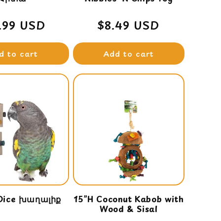
gular
1.99 USD
Regular
$8.49 USD
ce
price
d to cart
Add to cart
-Dice խաղալիք
15”H Coconut Kabob with
Wood & Sisal