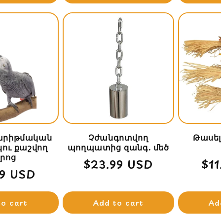
գարիթմական
Չժանգոտվող
Թասե
րկու քաշվող
պողպատից զանգ. մեծ
րոց
Regular
$23.99 USD
Re
$1
lar
99 USD
price
pri
to cart
Add to cart
Ad