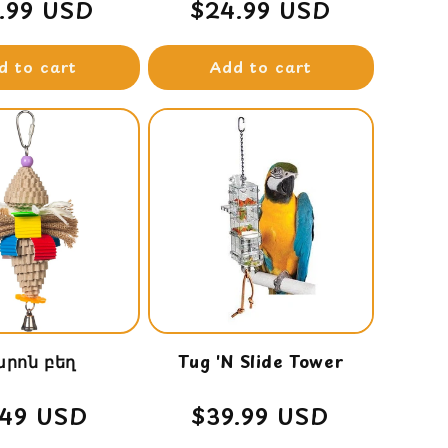
ular
.99 USD
Regular
$24.99 USD
ce
price
d to cart
Add to cart
րոն բեղ
Tug 'N Slide Tower
gular
.49 USD
Regular
$39.99 USD