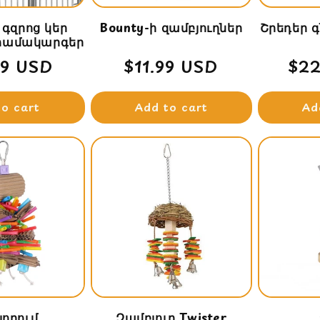
 գզրոց կեր
Bounty-ի զամբյուղներ
Շրեդեր գ
համակարգեր
lar
99 USD
Regular
$11.99 USD
Reg
$22
price
pri
to cart
Add to cart
Ad
լորում
Զամբյուղ Twister