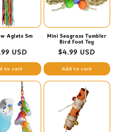
ow Aglets Sm
Mini Seagrass Tumbler
Bird Foot Toy
gular
1.99 USD
Regular
$4.99 USD
ce
price
d to cart
Add to cart