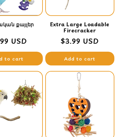
կան քայլեր
Extra Large Loadable
Firecracker
gular
.99 USD
Regular
$3.99 USD
ice
price
d to cart
Add to cart