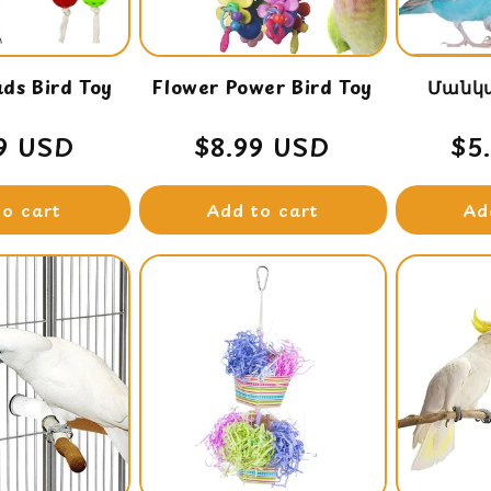
ds Bird Toy
Flower Power Bird Toy
Մանկա
lar
9 USD
Regular
$8.99 USD
Re
$5
e
price
pr
to cart
Add to cart
Ad