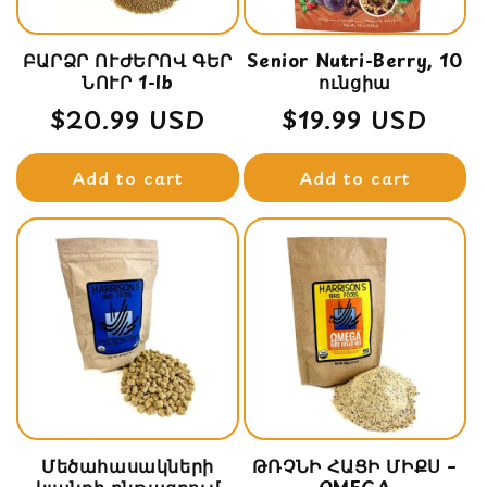
ԲԱՐՁՐ ՈՒԺԵՐՈՎ ԳԵՐ
Senior Nutri-Berry, 10
ՆՈՒՐ 1-lb
ունցիա
Regular
$20.99 USD
Regular
$19.99 USD
price
price
Add to cart
Add to cart
Մեծահասակների
ԹՌՉՆԻ ՀԱՑԻ ՄԻՔՍ –