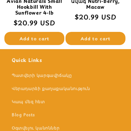
Avian Naturals Small
Ավագ Nutri-Berry,
Hookbill With
Macaw
Sunflower 4-lb
Regular
$20.99 USD
Regular
$20.99 USD
price
price
Add to cart
Add to cart
Quick Links
Պատվերի կարգավիճակը
Վերադարձի քաղաքականություն
Կապ մեզ հետ
Blog Posts
Օգտվելու կանոններ