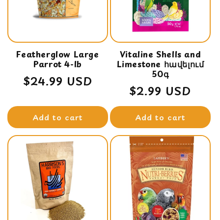
t
i
o
Featherglow Large
n
Vitaline Shells and
Parrot 4-lb
Limestone հավելում
:
50գ
Regular
$24.99 USD
Regular
$2.99 USD
price
price
Add to cart
Add to cart