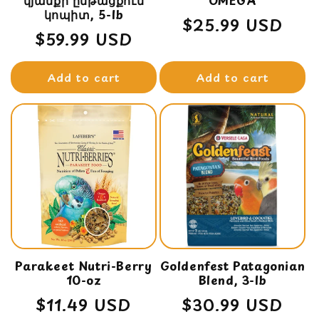
կյանքի ընթացքում
OMEGA
կոպիտ, 5-lb
Regular
$25.99 USD
Regular
$59.99 USD
price
price
Add to cart
Add to cart
Parakeet Nutri-Berry
Goldenfest Patagonian
10-oz
Blend, 3-lb
Regular
$11.49 USD
Regular
$30.99 USD