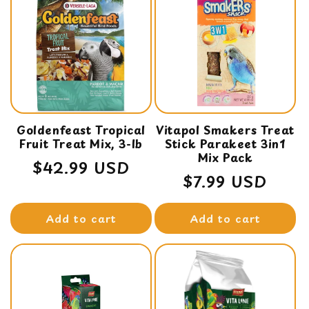
Goldenfeast Tropical
Vitapol Smakers Treat
Fruit Treat Mix, 3-lb
Stick Parakeet 3in1
Mix Pack
Regular
$42.99 USD
Regular
$7.99 USD
price
price
Add to cart
Add to cart