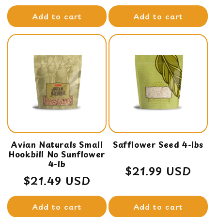
price
price
Add to cart
Add to cart
Avian Naturals Small
Safflower Seed 4-lbs
Hookbill No Sunflower
4-lb
Regular
$21.99 USD
Regular
$21.49 USD
price
price
Add to cart
Add to cart