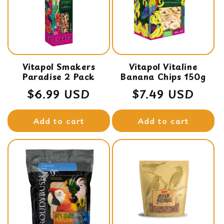
Vitapol Smakers
Vitapol Vitaline
Paradise 2 Pack
Banana Chips 150g
Regular
$6.99 USD
Regular
$7.49 USD
price
price
Add to cart
Add to cart